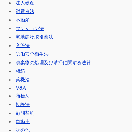
法人破産
消費者法
不動産
マンション法
宅地建物取引業法
入管法
労働安全衛生法
廃棄物の処理及び清掃に関する法律
相続
薬機法
M&A
商標法
特許法
顧問契約
自動車
その他