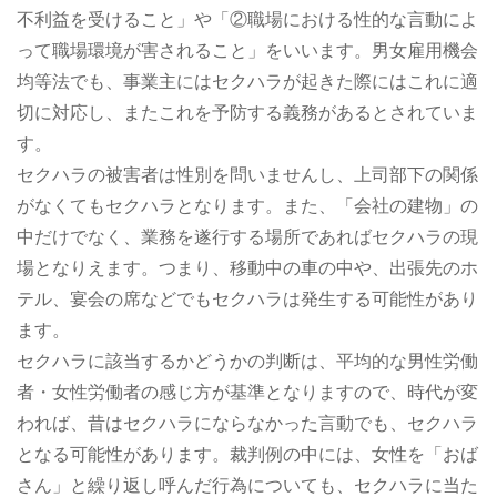
不利益を受けること」や「②職場における性的な言動によ
って職場環境が害されること」をいいます。男女雇用機会
均等法でも、事業主にはセクハラが起きた際にはこれに適
切に対応し、またこれを予防する義務があるとされていま
す。
セクハラの被害者は性別を問いませんし、上司部下の関係
がなくてもセクハラとなります。また、「会社の建物」の
中だけでなく、業務を遂行する場所であればセクハラの現
場となりえます。つまり、移動中の車の中や、出張先のホ
テル、宴会の席などでもセクハラは発生する可能性があり
ます。
セクハラに該当するかどうかの判断は、平均的な男性労働
者・女性労働者の感じ方が基準となりますので、時代が変
われば、昔はセクハラにならなかった言動でも、セクハラ
となる可能性があります。裁判例の中には、女性を「おば
さん」と繰り返し呼んだ行為についても、セクハラに当た