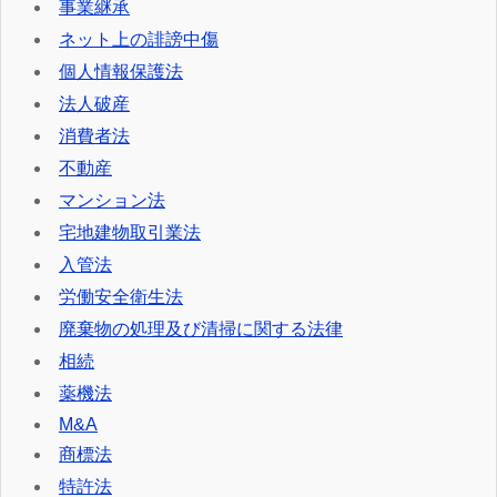
事業継承
ネット上の誹謗中傷
個人情報保護法
法人破産
消費者法
不動産
マンション法
宅地建物取引業法
入管法
労働安全衛生法
廃棄物の処理及び清掃に関する法律
相続
薬機法
M&A
商標法
特許法