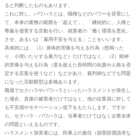
ると判断したものもあります。
これに対し、パワハラとは、職権などのパワーを背景にし
て、本来の業務の範囲を「超えて」、「継続的に」人権と
尊厳を侵害する言動を行い、就業者の「働く環境を悪化」
させ、あるいは「雇用不安を与える」ことをいいます。
具体的には、（1）身体的苦痛を与える行為（怒鳴った
り、小突いたりする暴力など）だけではなく、（2）精神
的苦痛を与える行為（度を超えた長時間の叱責や人格を否
定する言葉を使うなど）などがあり、裁判例などでも問題
になった言動類型は多種あります。
職場でセクハラやパワハラといったハラスメントが発生し
た場合、直接の被害者だけではなく、他の従業員に対して
も不安感やモチベーション低下をもたらします。ですか
ら、セクハラ・パワハラは、当事者だけではなく企業全体
の問題といえるものです。
ハラスメント加害者には、民事上の責任（損害賠償請求な