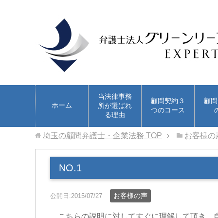
当法律事務
顧問契約３
顧問
ホーム
所が選ばれ
つのコース
る理由
埼玉の顧問弁護士・企業法務
TOP
お客様の
NO.1
お客様の声
公開日:2015/07/27
こちらの説明に対してすぐに理解して頂き、自