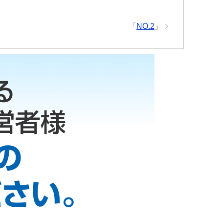
「
NO.2
」