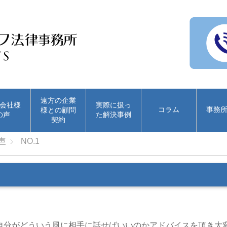
遠方の企業
会社様
実際に扱っ
コラム
事務
様との顧問
の声
た解決事例
契約
声
NO.1
分がどういう風に相手に話せばいいのかアドバイスを頂き大