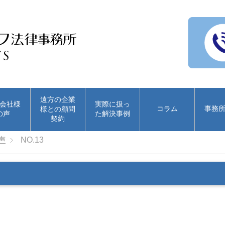
遠方の企業
会社様
実際に扱っ
コラム
事務
様との顧問
の声
た解決事例
契約
声
NO.13