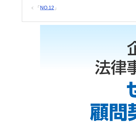
「
NO.12
」