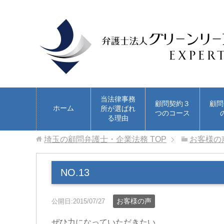
当法律事務
顧問契約３
顧問
ホーム
所が選ばれ
つのコース
る理由
埼玉の顧問弁護士・企業法務
TOP
お客様の
NO.13
お客様の声
公開日:2015/07/27
ぜひ力になっていただきたい。