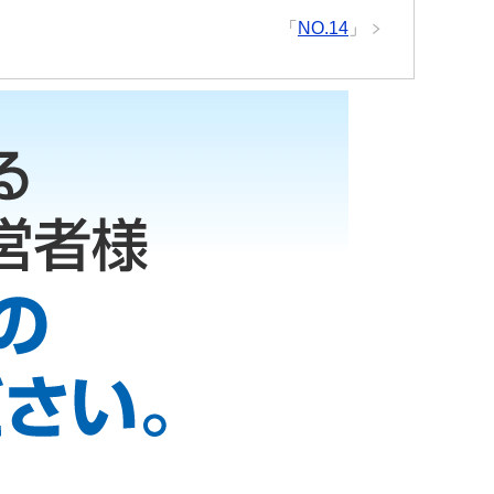
「
NO.14
」