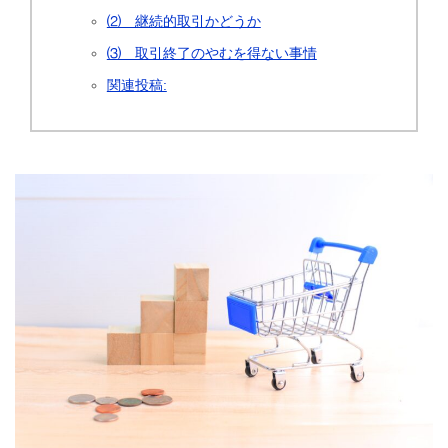
⑵ 継続的取引かどうか
⑶ 取引終了のやむを得ない事情
関連投稿: