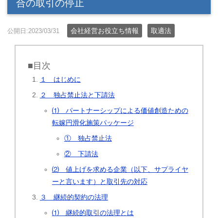
合の取引の停止
会社経営お役立ち情報
取適法
公開日:2023/03/31
■目次
１ はじめに
２ 独占禁止法と下請法
⑴ パートナーシップによる価値創造ための
転嫁円滑化施策パッケージ
① 独占禁止法
② 下請法
⑵ 値上げを求める企業（以下、サプライヤ
ーと言います）と取引先の対応
３ 継続的契約の法理
⑴ 継続的取引の法理とは