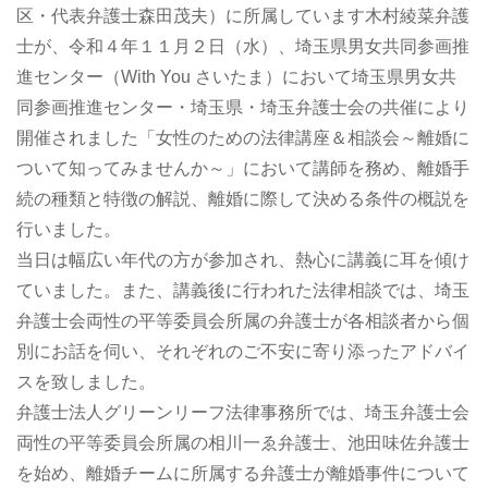
区・代表弁護士森田茂夫）に所属しています木村綾菜弁護
士が、令和４年１１月２日（水）、埼玉県男女共同参画推
進センター（With You さいたま）において埼玉県男女共
同参画推進センター・埼玉県・埼玉弁護士会の共催により
開催されました「女性のための法律講座＆相談会～離婚に
ついて知ってみませんか～」において講師を務め、離婚手
続の種類と特徴の解説、離婚に際して決める条件の概説を
行いました。
当日は幅広い年代の方が参加され、熱心に講義に耳を傾け
ていました。また、講義後に行われた法律相談では、埼玉
弁護士会両性の平等委員会所属の弁護士が各相談者から個
別にお話を伺い、それぞれのご不安に寄り添ったアドバイ
スを致しました。
弁護士法人グリーンリーフ法律事務所では、埼玉弁護士会
両性の平等委員会所属の相川一ゑ弁護士、池田味佐弁護士
を始め、離婚チームに所属する弁護士が離婚事件について