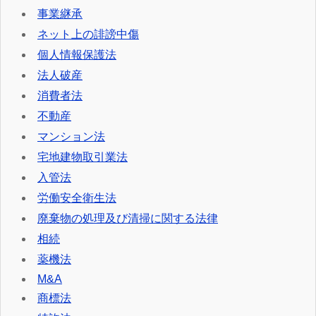
事業継承
ネット上の誹謗中傷
個人情報保護法
法人破産
消費者法
不動産
マンション法
宅地建物取引業法
入管法
労働安全衛生法
廃棄物の処理及び清掃に関する法律
相続
薬機法
M&A
商標法