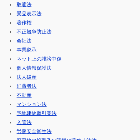
取適法
景品表示法
著作権
不正競争防止法
会社法
事業継承
ネット上の誹謗中傷
個人情報保護法
法人破産
消費者法
不動産
マンション法
宅地建物取引業法
入管法
労働安全衛生法