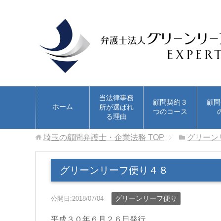
当法律事務
顧問契約３
顧問
ホーム
所が選ばれ
つのコース
る理由
埼玉の顧問弁護士・企業法務
TOP
グリーン
グリーンリーフ便り４８
グリーンリーフ便り
公開日:2018/07/04
平成３０年６月２６日発行