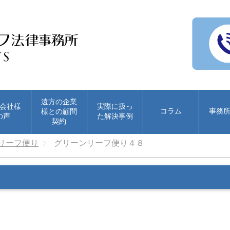
遠方の企業
会社様
実際に扱っ
コラム
事務
様との顧問
の声
た解決事例
契約
リーフ便り
グリーンリーフ便り４８