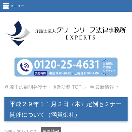
メニュー
埼玉の顧問弁護士・企業法務
TOP
最新情報
平成２９年１１月２日（木）定例セミナー
開催について（満員御礼）
最新情報
公開日:2017/10/12