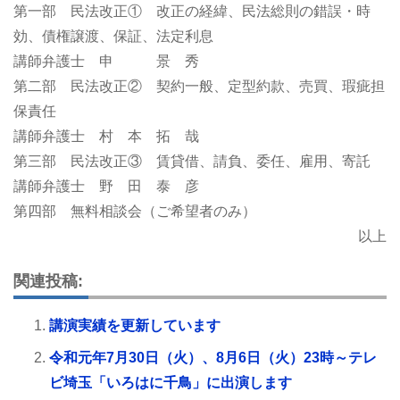
第一部 民法改正① 改正の経緯、民法総則の錯誤・時
効、債権譲渡、保証、法定利息
講師弁護士 申 景 秀
第二部 民法改正② 契約一般、定型約款、売買、瑕疵担
保責任
講師弁護士 村 本 拓 哉
第三部 民法改正③ 賃貸借、請負、委任、雇用、寄託
講師弁護士 野 田 泰 彦
第四部 無料相談会（ご希望者のみ）
以上
関連投稿:
講演実績を更新しています
令和元年7月30日（火）、8月6日（火）23時～テレ
ビ埼玉「いろはに千鳥」に出演します