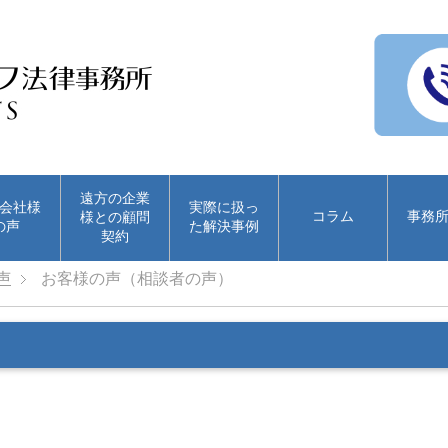
遠方の企業
会社様
実際に扱っ
コラム
事務
様との顧問
の声
た解決事例
契約
声
お客様の声（相談者の声）