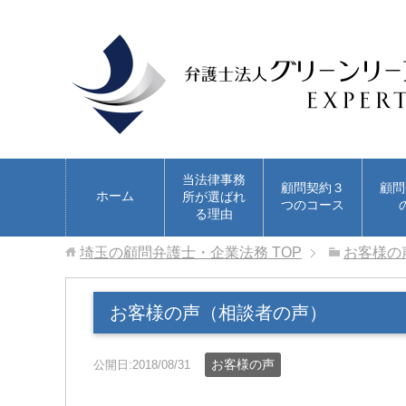
当法律事務
顧問契約３
顧問
ホーム
所が選ばれ
つのコース
る理由
埼玉の顧問弁護士・企業法務
TOP
お客様の
お客様の声（相談者の声）
お客様の声
公開日:2018/08/31