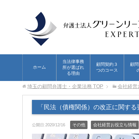
当法律事務
顧問契約３
顧問
ホーム
所が選ばれ
つのコース
る理由
埼玉の顧問弁護士・企業法務
TOP
会社経営
「民法（債権関係）の改正に関する
その他
会社経営お役立ち情報
公開日:2020/12/16