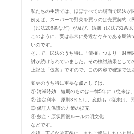
私たちの生活では、ほぼすべての場面で民法が
例えば、スーパーで野菜を買うのは売買契約（民
（民法206条など）が及び、婚姻（民法731条
このように、実は非常に身近な存在である民法
いのです。
そこで、民法のうち特に「債権」つまり「財産
討が続けられていました。その検討結果として
上記は「仮案」ですので、この内容で確定では
変更のうち特に重要な点としては、
① 消滅時効 短期のものは一律5年に（従来は
② 法定利率 原則3％とし、変動も（従来は、
③ 保証人保護の方策の拡充
④ 敷金・原状回復ルールの明文化
などです。
今後、正式な改正後に、またご報告したいと思