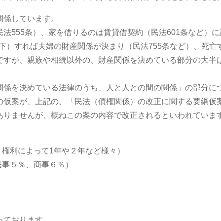
関係しています。
法555条）、家を借りるのは賃貸借契約（民法601条など）
以下）すれば夫婦の財産関係が決まり（民法755条など）、死亡
ですが、親族や相続以外の、財産関係を決めている部分の大半
関係を決めている法律のうち、人と人との間の関係」の部分に
の仮案が、上記の、「民法（債権関係）の改正に関する要綱仮
ありませんが、概ねこの案の内容で改正されるといわれていま
、権利によって1年や２年など様々）
民事５％、商事６％）
っております。