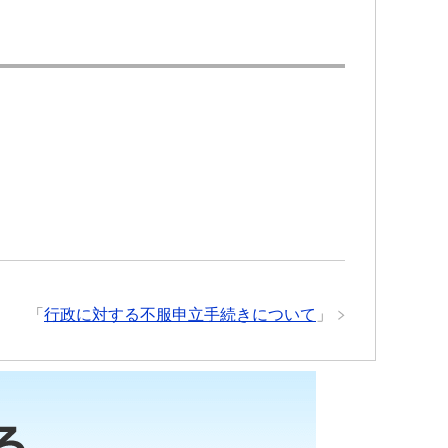
「
行政に対する不服申立手続きについて
」