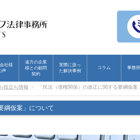
遠方の企業
会社様
実際に扱っ
コラム
事務
様との顧問
の声
た解決事例
契約
お役立ち情報
「民法（債権関係）の改正に関する要綱仮案
要綱仮案」について