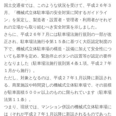
国土交通省では、このような状況を受けて、平成２６年３
月、「機械式立体駐車場の安全対策に関するガイドライ
ン」を策定し、製造者・設置者・管理者・利用者がそれぞ
れの立場から取り組むべき安全対策を示しました。
さらに、平成２６年７月には駐車場法施行規則の一部が改
正され、駐車場法施行令第１５条に基づく大臣認定制度の
下で、機械式立体駐車場の構造・設備に加えて安全性につ
いても基準を定め、緊急停止ボタンの設置等が認定の要件
となりました（駐車場法施行規則第４条１項。平成２７年
１月から施行）。
ただし、対象となるのは、平成２７年１月以降に新設され
る、商業施設や時間貸しの機械式立体駐車場で、その規模
が駐車面積５００㎡以上のものに限られています（駐車場
法第１１条）。
つまり、現状では、マンション併設の機械式立体駐車場に
は（それが平成２７年１月以降に新設されるものであった