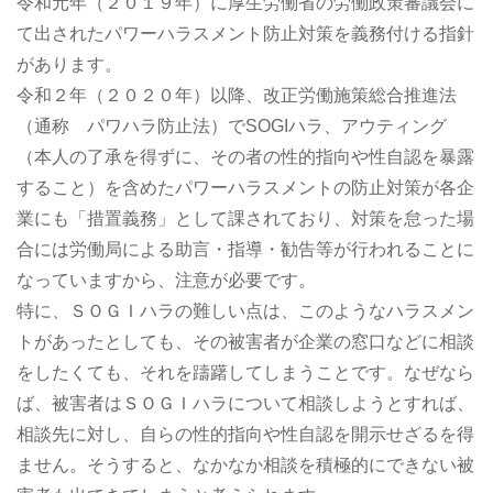
令和元年（２０１９年）に厚生労働省の労働政策審議会に
て出されたパワーハラスメント防止対策を義務付ける指針
があります。
令和２年（２０２０年）以降、改正労働施策総合推進法
（通称 パワハラ防止法）でSOGIハラ、アウティング
（本人の了承を得ずに、その者の性的指向や性自認を暴露
すること）を含めたパワーハラスメントの防止対策が各企
業にも「措置義務」として課されており、対策を怠った場
合には労働局による助言・指導・勧告等が行われることに
なっていますから、注意が必要です。
特に、ＳＯＧＩハラの難しい点は、このようなハラスメン
トがあったとしても、その被害者が企業の窓口などに相談
をしたくても、それを躊躇してしまうことです。なぜなら
ば、被害者はＳＯＧＩハラについて相談しようとすれば、
相談先に対し、自らの性的指向や性自認を開示せざるを得
ません。そうすると、なかなか相談を積極的にできない被