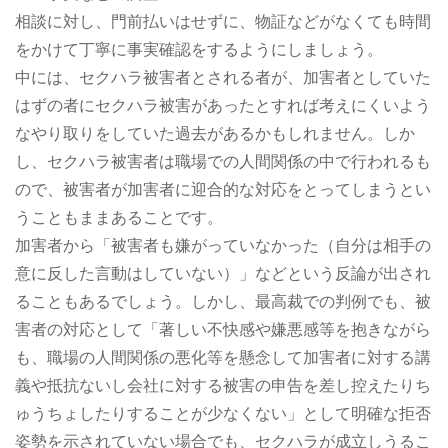
相談に対し、門前払いはせずに、物証などがなくても時間
をかけて丁寧に事実確認をするようにしましょう。
中には、セクハラ被害者とされる者が、加害者としていた
はずの者にセクハラ被害があったとすれば考えにくいよう
なやり取りをしていた過去があるかもしれません。しか
し、セクハラ被害者は職場での人間関係の中で行われるも
ので、被害者が加害者に迎合的な対応をとってしまうとい
うこともままあることです。
加害者から「被害者も嫌がっていなかった（自分は相手の
意に反した言動はしていない）」などという反論が出され
ることもあるでしょう。しかし、最高裁での判例でも、被
害者の対応として「著しい不快感や嫌悪感等を抱きながら
も、職場の人間関係の悪化等を懸念して加害者に対する講
義や抵抗ないし会社に対する被害の申告を差し控えたりち
ゅうちょしたりすることが少なくない」として明確な拒否
姿勢を示されていない場合でも、セクハラが成立しうるこ