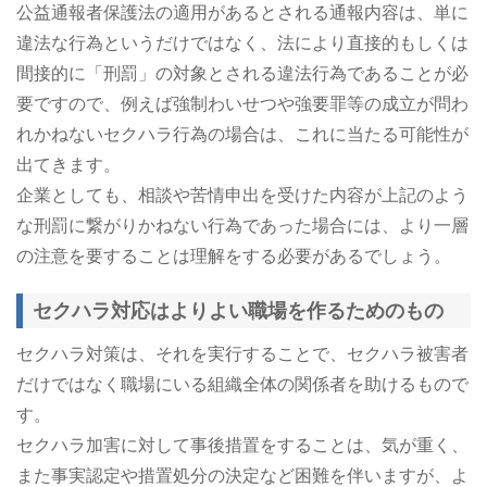
公益通報者保護法の適用があるとされる通報内容は、単に
違法な行為というだけではなく、法により直接的もしくは
間接的に「刑罰」の対象とされる違法行為であることが必
要ですので、例えば強制わいせつや強要罪等の成立が問わ
れかねないセクハラ行為の場合は、これに当たる可能性が
出てきます。
企業としても、相談や苦情申出を受けた内容が上記のよう
な刑罰に繋がりかねない行為であった場合には、より一層
の注意を要することは理解をする必要があるでしょう。
セクハラ対応はよりよい職場を作るためのもの
セクハラ対策は、それを実行することで、セクハラ被害者
だけではなく職場にいる組織全体の関係者を助けるもので
す。
セクハラ加害に対して事後措置をすることは、気が重く、
また事実認定や措置処分の決定など困難を伴いますが、よ