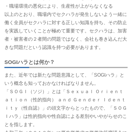
・職場環境の悪化により、生産性が上がらなくなる
以上のとおり、職場内でセクハラが発生しないよう一緒に
働く全員がセクハラに対する正しい知識を持ち、その防止
を実践していくことが極めて重要です。セクハラは、加害
者・被害者の２者間の問題ではなく、会社も巻き込んだ大
きな問題だという認識を持つ必要があります。
SOGIハラとは何か？
また、近年では新たな問題意識として、「SOGIハラ」と
いう概念も知っておかなければなりません。
「ＳＯＧＩ（ソジ）」とは「Ｓｅｘｕａｌ Ｏｒｉｅｎｔ
ａｔｉｏｎ（性的指向） ａｎｄ Ｇｅｎｄｅｒ Ｉｄｅｎｔ
ｉｔｙ（性自認）」の頭文字からとったもので、「ＳＯＧ
Ｉハラ」は性的指向や性自認による差別やいやがらせのこ
とを指します。