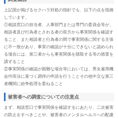
上記国が掲げるセクハラ対処の指針でも、以下の点を指摘
しています。
①相談窓口の担当者、人事部門または専門の委員会等が、
相談者及び行為者とされる者の双方から事実関係を確認す
ること、また相談者と行為者の間で事実関係に関する主張
に不一致があり、事実の確認が十分にできないと認められ
る場合には、第三者からも事実関係を聴取する等の措置を
講ずること
②事実関係の確認が困難な場合等においては、男女雇用機
会均等法に基づく調停の申請を行うことその他中立な第三
者機関に紛争処理を委ねること
被害者への調査についての注意点
まず、相談窓口で事実関係を確認するにあたり、二次被害
の防止をすべきことや、被害者のメンタルヘルスへの配慮