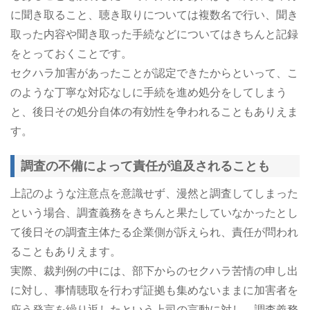
に聞き取ること、聴き取りについては複数名で行い、聞き
取った内容や聞き取った手続などについてはきちんと記録
をとっておくことです。
セクハラ加害があったことが認定できたからといって、こ
のような丁寧な対応なしに手続を進め処分をしてしまう
と、後日その処分自体の有効性を争われることもありえま
す。
調査の不備によって責任が追及されることも
上記のような注意点を意識せず、漫然と調査してしまった
という場合、調査義務をきちんと果たしていなかったとし
て後日その調査主体たる企業側が訴えられ、責任が問われ
ることもありえます。
実際、裁判例の中には、部下からのセクハラ苦情の申し出
に対し、事情聴取を行わず証拠も集めないままに加害者を
庇う発言を繰り返したという上司の言動に対し、調査義務