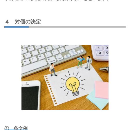
４ 対価の決定
① 条文例