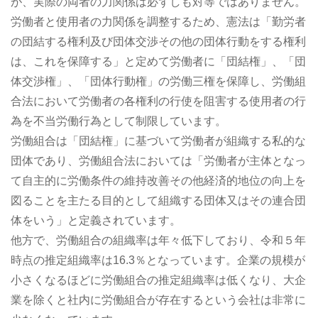
が、実際の両者の力関係は必ずしも対等ではありません。
労働者と使用者の力関係を調整するため、憲法は「勤労者
の団結する権利及び団体交渉その他の団体行動をする権利
は、これを保障する」と定めて労働者に「団結権」、「団
体交渉権」、「団体行動権」の労働三権を保障し、労働組
合法において労働者の各権利の行使を阻害する使用者の行
為を不当労働行為として制限しています。
労働組合は「団結権」に基づいて労働者が組織する私的な
団体であり、労働組合法においては「労働者が主体となっ
て自主的に労働条件の維持改善その他経済的地位の向上を
図ることを主たる目的として組織する団体又はその連合団
体をいう」と定義されています。
他方で、労働組合の組織率は年々低下しており、令和５年
時点の推定組織率は16.3％となっています。企業の規模が
小さくなるほどに労働組合の推定組織率は低くなり、大企
業を除くと社内に労働組合が存在するという会社は非常に