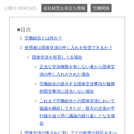
会社経営お役立ち情報
労働関係
公開日:2024/11/21
■目次
労働組合とは何か？
使用者は団体交渉の申し入れを拒否できるか？
団体交渉を拒否しうる場合
正当な交渉権限を有しない者から団体交
渉の申し入れがされた場合
労働組合の提示する団体交渉事項が義務
的団交事項に該当しない場合
これまで労働組合との団体交渉において
協議を継続してきたが、双方の主張が平
行線を辿り同じ議論の繰り返しとなる場
合
団体交渉の申入れに対してどの程度の対応をすべ