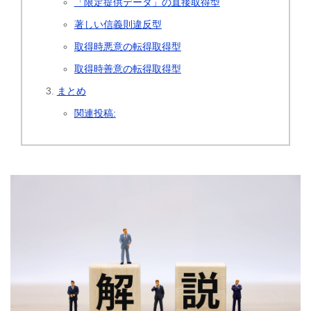
「限定提供データ」の直接取得型
著しい信義則違反型
取得時悪意の転得取得型
取得時善意の転得取得型
まとめ
関連投稿: