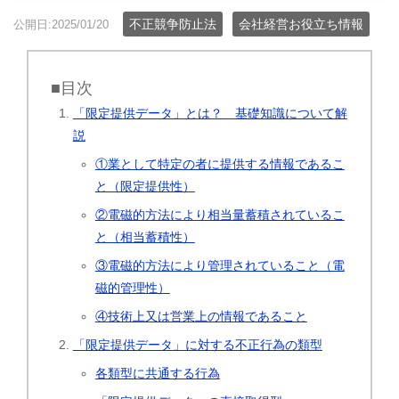
不正競争防止法
会社経営お役立ち情報
公開日:2025/01/20
■目次
「限定提供データ」とは？ 基礎知識について解
説
①業として特定の者に提供する情報であるこ
と（限定提供性）
②電磁的方法により相当量蓄積されているこ
と（相当蓄積性）
③電磁的方法により管理されていること（電
磁的管理性）
④技術上又は営業上の情報であること
「限定提供データ」に対する不正行為の類型
各類型に共通する行為