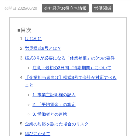
会社経営お役立ち情報
労働関係
公開日:2025/06/20
■目次
はじめに
労災様式8号とは？
様式8号が必要になる「休業補償」の3つの要件
注意：最初の3日間（待期期間）について
【企業担当者向け】様式8号で会社が対応すべき
こと
1. 事業主証明欄の記入
2. 「平均賃金」の算定
3. 労働者との連携
企業の対応を誤った場合のリスク
結びにかえて