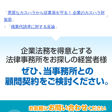
「
悪質なカスハラから従業員を守る！ 企業のカスハラ対
策⑥
」
「
残業代請求に対する反論
」