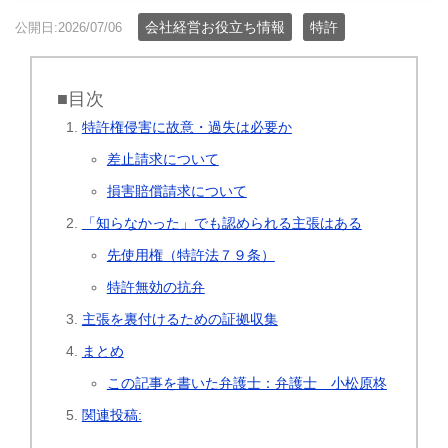
会社経営お役立ち情報
特許
公開日:2026/07/06
■目次
特許権侵害に故意・過失は必要か
差止請求について
損害賠償請求について
「知らなかった」でも認められる主張はある
先使用権（特許法７９条）
特許無効の抗弁
主張を裏付けるための証拠収集
まとめ
この記事を書いた弁護士：弁護士 小松原柊
関連投稿: