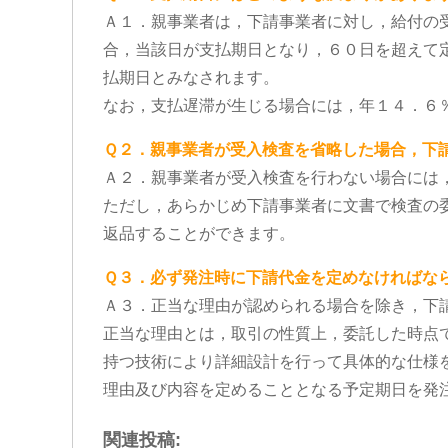
Ａ１．親事業者は，下請事業者に対し，給付の
合，当該日が支払期日となり，６０日を超えて
払期日とみなされます。
なお，支払遅滞が生じる場合には，年１４．６
Ｑ２．親事業者が受入検査を省略した場合，下
Ａ２．親事業者が受入検査を行わない場合には
ただし，あらかじめ下請事業者に文書で検査の
返品することができます。
Ｑ３．必ず発注時に下請代金を定めなければな
Ａ３．正当な理由が認められる場合を除き，下
正当な理由とは，取引の性質上，委託した時点
持つ技術により詳細設計を行って具体的な仕様
理由及び内容を定めることとなる予定期日を発
関連投稿: