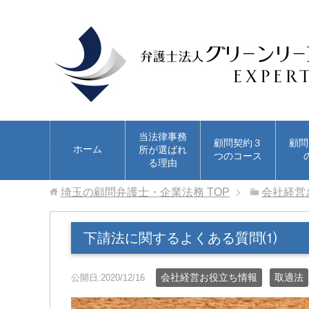
当法律事務
顧問契約３
顧問
ホーム
所が選ばれ
つのコース
る理由
埼玉の顧問弁護士・企業法務
TOP
会社経営
下請法に関するよくある質問⑴
会社経営お役立ち情報
取適法
公開日:2020/12/16