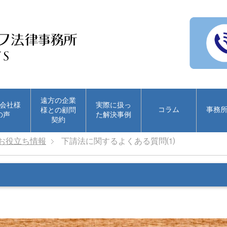
遠方の企業
会社様
実際に扱っ
コラム
事務
様との顧問
の声
た解決事例
契約
お役立ち情報
下請法に関するよくある質問⑴