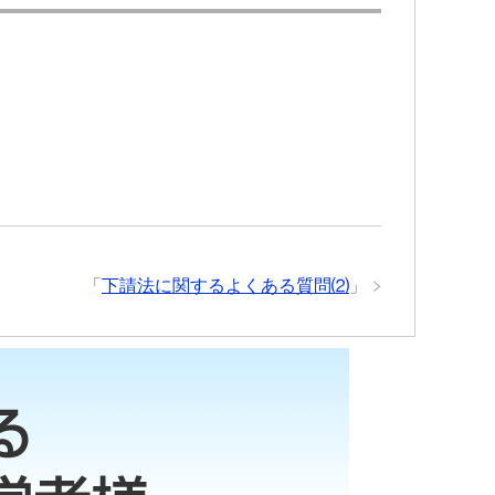
「
下請法に関するよくある質問⑵
」