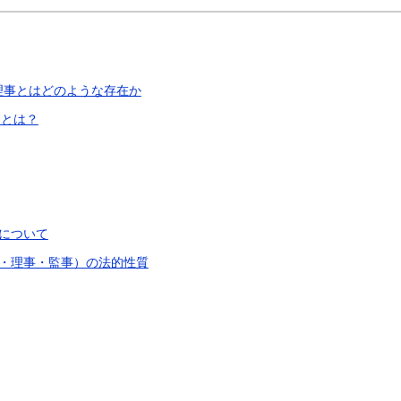
理事とはどのような存在か
合とは？
について
・理事・監事）の法的性質