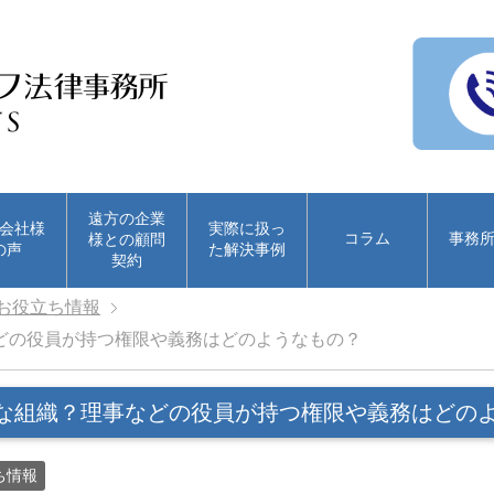
遠方の企業
会社様
実際に扱っ
コラム
事務
様との顧問
の声
た解決事例
契約
お役立ち情報
どの役員が持つ権限や義務はどのようなもの？
な組織？理事などの役員が持つ権限や義務はどの
ち情報