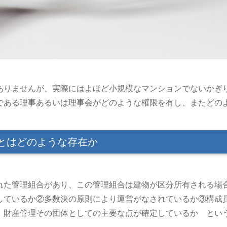
ありませんが、実際にはよほど小規模なマンションでないかぎ
である理事あるいは理事会がどのような権限を有し、またどの
とはどのような存在か
れた管理組合があり、この管理組合は建物が区分所有される場
しているか②多数決の原則により運営がなされているか③構成
、財産管理その団体としての主要な点が確定しているか とい