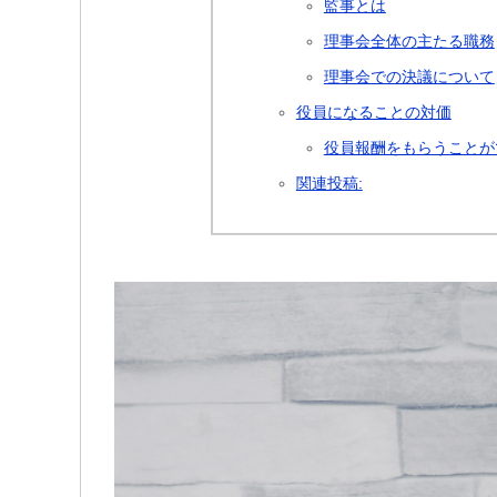
監事とは
理事会全体の主たる職務
理事会での決議について
役員になることの対価
役員報酬をもらうことが
関連投稿: