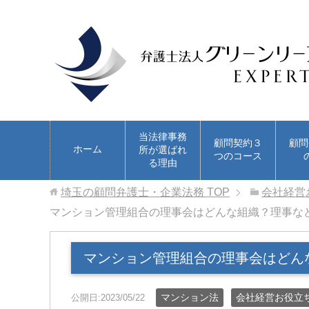
当法律事務
顧問契約３
顧問
ホーム
所が選ばれ
つのコース
る理由
埼玉の顧問弁護士・企業法務
TOP
会社経営
マンション管理組合の理事会はどんな組織？理事な
マンション管理組合の理事会はどん
マンション法
会社経営お役立
公開日:2023/05/22