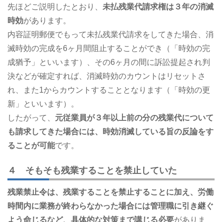
先ほどご説明したとおり、
未払残業代請求権は３年の消滅
時効
があります。
内容証明郵便でもって未払残業代請求をしてきた場合、消
滅時効の完成を6ヶ月間阻止することができ（「時効の完
成猶予」といいます）、その6ヶ月の間に訴訟提起され判
決などが確定すれば、消滅時効のカウントはリセットさ
れ、また1からカウントすることとなります（「時効の更
新」といいます）。
したがって、
元従業員が３年以上前の分の残業代について
も請求してきた場合には、時効消滅している旨の反論をす
ることが可能
です。
４ そもそも残業することを禁止していた
残業禁止令は、残業することを禁止することに加え、労働
時間内に業務が終わらなかった場合には管理職に引き継ぐ
よう命じるなど、具体的な対策まで講じる必要
がありま