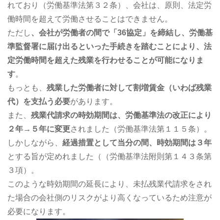
れており（労働基準法第３２条）、会社は、原則、法定労
働時間を超えて労働させることはできません。
ただし
、会社が労働者の間で「36協定」を締結し、労働基
準監督署に届け出るといった手続きを踏むことにより、法
定労働時間を超えた残業を行わせることが可能になりま
す
。
もっとも、
残業した労働者に対して割増賃金（いわば残業
代）を支払う必要
があります。
また、
残業代請求の時効期間は、労働基準法の改正により
２年→５年に変更
されました（労働基準法第１１５条）。
しかしながら、
経過措置として当分の間、時効期間は３年
とする旨が定めれました（（労働基準法附則第１４３条第
３項）。
このような時効期間の延長により、未払残業代請求をされ
た場合の会社側のリスクがより高くなっているため注意が
必要になります。