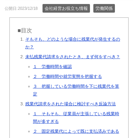
会社経営お役立ち情報
労働関係
公開日:2023/12/18
■目次
そもそも、どのような場合に残業代が発生するの
か？
未払残業代請求をされたとき、まず何をすべき？
１ 労働時間を確認
２ 労働時間や就労実態を把握する
３ 把握している労働時間を下に残業代を算
定
残業代請求をされた場合に検討すべき反論方法
１ そもそも、従業員が主張している残業時
間が多すぎる
２ 固定残業代によって既に支払済みである