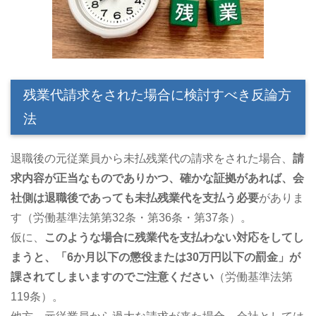
残業代請求をされた場合に検討すべき反論方
法
退職後の元従業員から未払残業代の請求をされた場合、
請
求内容が正当なものでありかつ、確かな証拠があれば、会
社側は退職後であっても未払残業代を支払う必要
がありま
す（労働基準法第第32条・第36条・第37条）。
仮に、
このような場合に残業代を支払わない対応をしてし
まうと、
「
6
か月以下の懲役または
30
万円以下の罰金」が
課されてしまいますのでご注意ください
（労働基準法第
119条）。