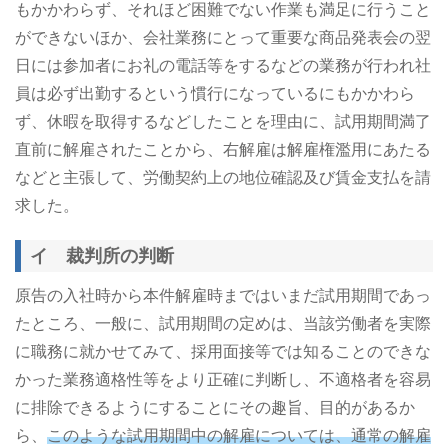
もかかわらず、それほど困難でない作業も満足に行うこと
ができないほか、会社業務にとって重要な商品発表会の翌
日には参加者にお礼の電話等をするなどの業務が行われ社
員は必ず出勤するという慣行になっているにもかかわら
ず、休暇を取得するなどしたことを理由に、試用期間満了
直前に解雇されたことから、右解雇は解雇権濫用にあたる
などと主張して、労働契約上の地位確認及び賃金支払を請
求した。
イ 裁判所の判断
原告の入社時から本件解雇時まではいまだ試用期間であっ
たところ、一般に、試用期間の定めは、当該労働者を実際
に職務に就かせてみて、採用面接等では知ることのできな
かった業務適格性等をより正確に判断し、不適格者を容易
に排除できるようにすることにその趣旨、目的があるか
ら、
このような試用期間中の解雇については、通常の解雇