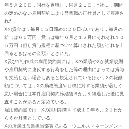
年５月２０日，同社を退職し，同月２１日，Y社に，期間
の定めのない雇用契約により営業職の正社員として雇用さ
れた。
Xの賃金は，毎月１５日締めの２０日払いであり，毎月の
給与は６５万円，賞与は毎年６月と１２月にそれぞれ１０
５万円（但し賞与規程に基づいて算出された額がこれを上
回るときはその金額）とされた。
X及びY社作成の雇用契約書には，Xの業績やXが就業規則
や雇用契約に違反する行為をした等の理由によっては賞与
を支給しない場合もあると規定されているほか，Xの報酬
額については，Xの勤務態度や目標に対する業績が著しく
悪い場合には本件雇用契約締結後６か月を経過した後に見
直すことがあると定めている。
雇用契約書では，Xの試用期間を平成１９年６月２１日か
ら６か月間としている。
Xの所属は営業担当部署である「ウエルスマネージメント