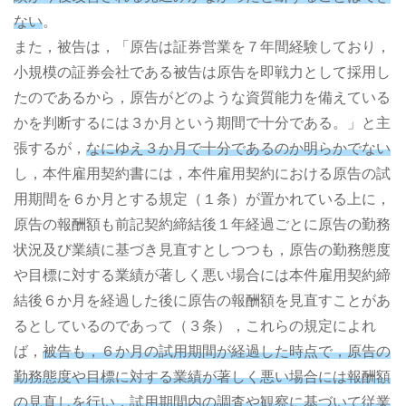
ない
。
また，被告は，「原告は証券営業を７年間経験しており，
小規模の証券会社である被告は原告を即戦力として採用し
たのであるから，原告がどのような資質能力を備えている
かを判断するには３か月という期間で十分である。」と主
張するが，
なにゆえ３か月で十分であるのか明らかでない
し，本件雇用契約書には，本件雇用契約における原告の試
用期間を６か月とする規定（１条）が置かれている上に，
原告の報酬額も前記契約締結後１年経過ごとに原告の勤務
状況及び業績に基づき見直すとしつつも，原告の勤務態度
や目標に対する業績が著しく悪い場合には本件雇用契約締
結後６か月を経過した後に原告の報酬額を見直すことがあ
るとしているのであって（３条），これらの規定によれ
ば，
被告も，６か月の試用期間が経過した時点で，原告の
勤務態度や目標に対する業績が著しく悪い場合には報酬額
の見直しを行い，試用期間内の調査や観察に基づいて従業