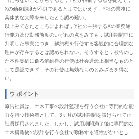
当たらないことからすると，Y社が指摘する点を捉えて，
Xの勤務態度が不良であるとまではいえず，Y社の業務に
具体的な支障を来したとも認め難い。
以上みてきたところによれば，Y社の主張するXの業務遂
行能力及び勤務態度のいずれの点をみても，試用期間中に
判明した事実につき，解約権を行使する客観的に合理的な
理由が存在するとは認められない。そうすると，被告のし
た本件契約に係る解約権の行使は社会通念上相当なものと
して是認できず，その行使は無効なものとみざるを得な
い。
ウ ポイント
原告社員は、土木工事の設計監理を行う会社に専門的な能
力を持つ技術者として、3ヶ月の試用期間を設けられて正
社員採用されました。しかし、試用期間満了後に専門的な
土木構造物の設計を行う会社で勤務する適性がないとし