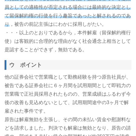
員としての適格性が否定される場合には最終的な決定とし
て留保解約権の行使を行う趣旨であったと解されるのであ
り
，被告の前記主張はにわかに採用しがたい。
・・・以上のとおりであるから，本件解雇（留保解約権行
使）は客観的に合理的な理由がなく社会通念上相当として
是認することができず，無効である。
ウ ポイント
他の証券会社で営業職として勤務経験を持つ原告社員が、
被告である証券会社に６ヶ月間を試用期間として即戦力の
営業職で正社員採用されたものの、営業成績はふるわず今
後の改善も見込めないとして、試用期間途中の3ヶ月で解
雇された事件です。
原告は解雇無効を主張し、その間の未払い賃金や慰謝料な
どを請求しました。判決でも解雇は無効となり、原告の請