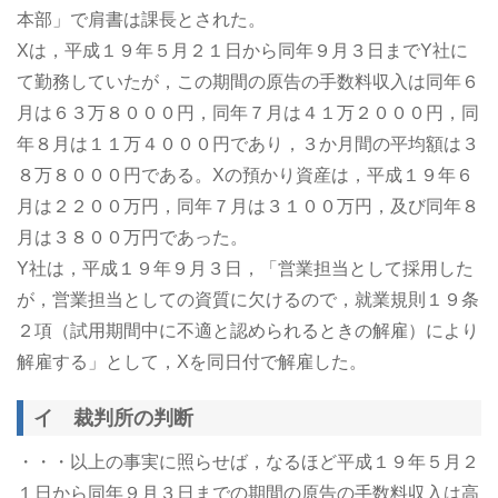
本部」で肩書は課長とされた。
Xは，平成１９年５月２１日から同年９月３日までY社に
て勤務していたが，この期間の原告の手数料収入は同年６
月は６３万８０００円，同年７月は４１万２０００円，同
年８月は１１万４０００円であり，３か月間の平均額は３
８万８０００円である。Xの預かり資産は，平成１９年６
月は２２００万円，同年７月は３１００万円，及び同年８
月は３８００万円であった。
Y社は，平成１９年９月３日，「営業担当として採用した
が，営業担当としての資質に欠けるので，就業規則１９条
２項（試用期間中に不適と認められるときの解雇）により
解雇する」として，Xを同日付で解雇した。
イ 裁判所の判断
・・・以上の事実に照らせば，なるほど平成１９年５月２
１日から同年９月３日までの期間の原告の手数料収入は高