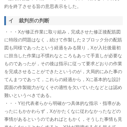
約を終了させる旨の意思表示をした。
イ 裁判所の判断
・・・Xが修正作業に取り組み，完成させた修正後配筋図
に特段の問題はなく，続けて作製した２ブロック分の配筋
図も同様であったという経過をみる限り，Xが入社後最初
に担当した作業は不慣れなところもあって手直しが必要な
ものであったが，その後は指示に従って要求どおりの作業
を完成させることができたというのが，大局的にみた事の
てんまつであって，これらの経過から，Xに基本的な設計
図面の作製能力がなくその適性を欠いていたなどとは認め
難いというべきである。
・・・Y社代表者らから明確かつ具体的な指示・指導があ
ったにもかかわらず，Xがかたくなに従わなかったなどの
事情があるというのであればともかく，そうした事情も見