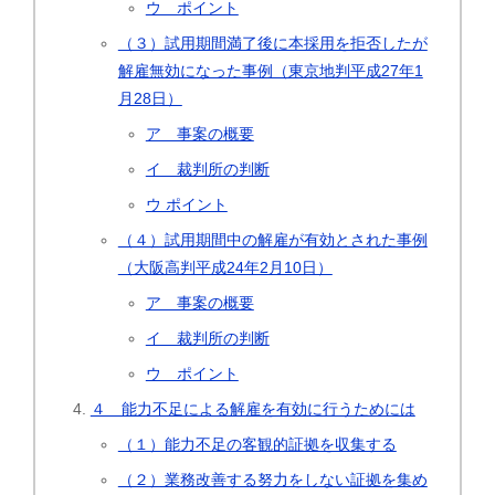
ウ ポイント
（３）試用期間満了後に本採用を拒否したが
解雇無効になった事例（東京地判平成27年1
月28日）
ア 事案の概要
イ 裁判所の判断
ウ ポイント
（４）試用期間中の解雇が有効とされた事例
（大阪高判平成24年2月10日）
ア 事案の概要
イ 裁判所の判断
ウ ポイント
４ 能力不足による解雇を有効に行うためには
（１）能力不足の客観的証拠を収集する
（２）業務改善する努力をしない証拠を集め