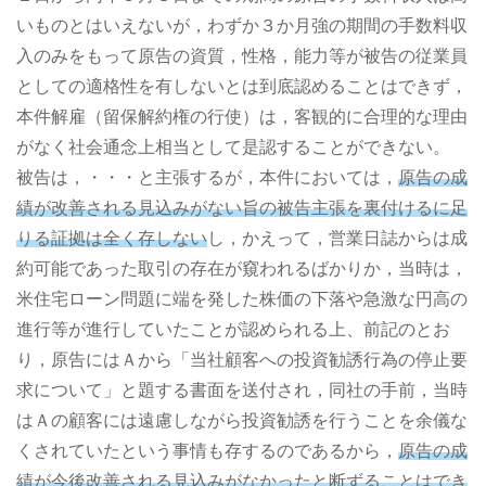
いものとはいえないが，わずか３か月強の期間の手数料収
入のみをもって原告の資質，性格，能力等が被告の従業員
としての適格性を有しないとは到底認めることはできず，
本件解雇（留保解約権の行使）は，客観的に合理的な理由
がなく社会通念上相当として是認することができない。
被告は，・・・と主張するが，本件においては，
原告の成
績が改善される見込みがない旨の被告主張を裏付けるに足
りる証拠は全く存しない
し，かえって，営業日誌からは成
約可能であった取引の存在が窺われるばかりか，当時は，
米住宅ローン問題に端を発した株価の下落や急激な円高の
進行等が進行していたことが認められる上、前記のとお
り，原告にはＡから「当社顧客への投資勧誘行為の停止要
求について」と題する書面を送付され，同社の手前，当時
はＡの顧客には遠慮しながら投資勧誘を行うことを余儀な
くされていたという事情も存するのであるから，
原告の成
績が今後改善される見込みがなかったと断ずることはでき