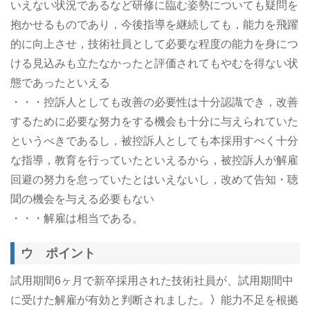
いえない状況であるなど研修に臨む姿勢についても疑問を
抱かせるものであり，今後指導を継続しても，能力を飛躍
的に向上させ，技術社員として必要な程度の能力を身につ
ける見込みも立たなかったと評価されてもやむを得ない状
態であったといえる
・・・控訴人としても改善の必要性は十分認識でき，改善
するために必要な努力をする機会も十分に与えられていた
というべきであるし，被控訴人としても本採用すべく十分
な指導，教育を行っていたといえるから，被控訴人が解雇
回避の努力を怠っていたとはいえないし，改めて告知・聴
聞の機会を与える必要もない
・・・解雇は相当である。
ウ ポイント
試用期間6ヶ月で新卒採用された技術社員が、試用期間中
に受けた解雇が有効と判断されました。
〉
能力不足を根拠