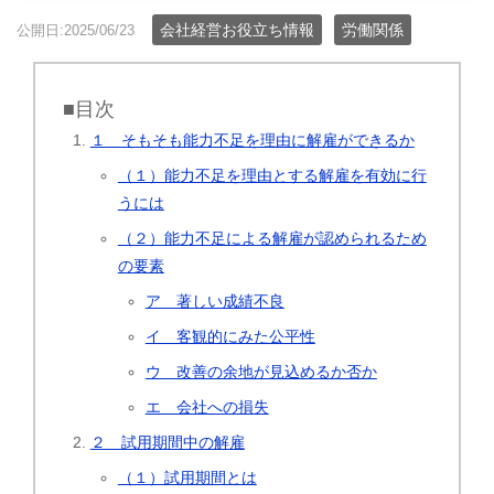
会社経営お役立ち情報
労働関係
公開日:2025/06/23
■目次
１ そもそも能力不足を理由に解雇ができるか
（１）能力不足を理由とする解雇を有効に行
うには
（２）能力不足による解雇が認められるため
の要素
ア 著しい成績不良
イ 客観的にみた公平性
ウ 改善の余地が見込めるか否か
エ 会社への損失
２ 試用期間中の解雇
（１）試用期間とは