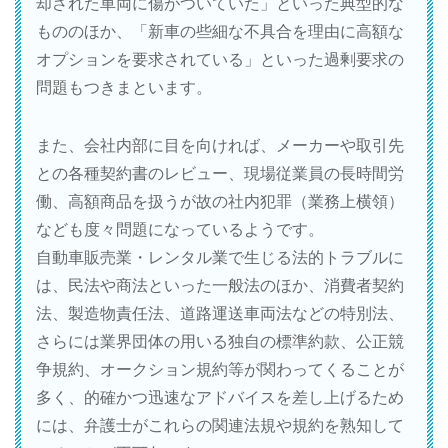
却された車両に傷がついていた」といった典型的な
もののほか、「新車の些細な不具合を理由に高額な
オプションを要求されている」といった過剰要求の
問題もつきまといます。
また、会社内部に目を向ければ、メーカーや取引先
との各種契約書のレビュー、現場従業員の長時間労
働、高額商品を扱うが故の社内犯罪（業務上横領）
なども度々問題になっているようです。
自動車販売業・レンタル業で生じる法的トラブルに
は、民法や商法といった一般法のほか、消費者契約
法、製造物責任法、道路運送車両法などの特別法、
さらには業界団体の用いる独自の標準約款、公正競
争規約、オークション規約等が関わってくることが
多く、的確かつ迅速なアドバイスを差し上げるため
には、弁護士がこれらの関連法規や規約を熟知して