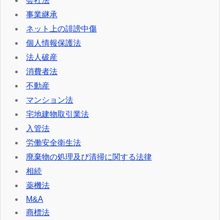
会社法
事業継承
ネット上の誹謗中傷
個人情報保護法
法人破産
消費者法
不動産
マンション法
宅地建物取引業法
入管法
労働安全衛生法
廃棄物の処理及び清掃に関する法律
相続
薬機法
M&A
商標法