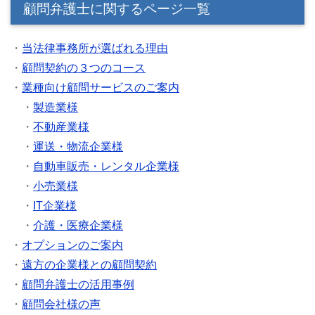
顧問弁護士に関するページ一覧
・
当法律事務所が選ばれる理由
・
顧問契約の３つのコース
・
業種向け顧問サービスのご案内
・
製造業様
・
不動産業様
・
運送・物流企業様
・
自動車販売・レンタル企業様
・
小売業様
・
IT企業様
・
介護・医療企業様
・
オプションのご案内
・
遠方の企業様との顧問契約
・
顧問弁護士の活用事例
・
顧問会社様の声