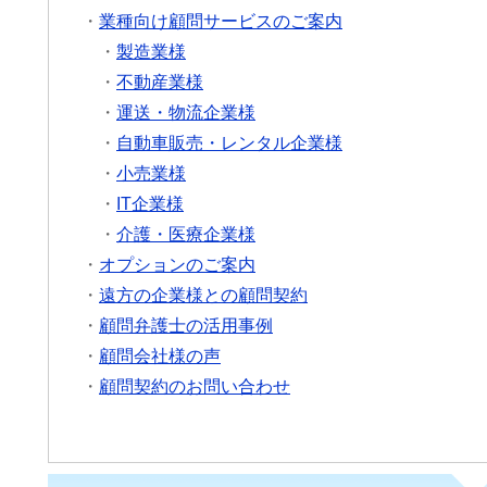
・
業種向け顧問サービスのご案内
・
製造業様
・
不動産業様
・
運送・物流企業様
・
自動車販売・レンタル企業様
・
小売業様
・
IT企業様
・
介護・医療企業様
・
オプションのご案内
・
遠方の企業様との顧問契約
・
顧問弁護士の活用事例
・
顧問会社様の声
・
顧問契約のお問い合わせ