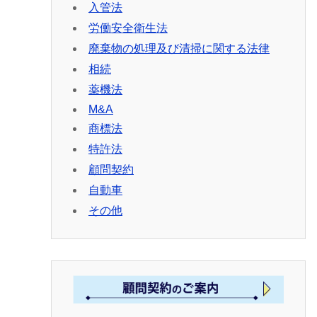
入管法
労働安全衛生法
廃棄物の処理及び清掃に関する法律
相続
薬機法
M&A
商標法
特許法
顧問契約
自動車
その他