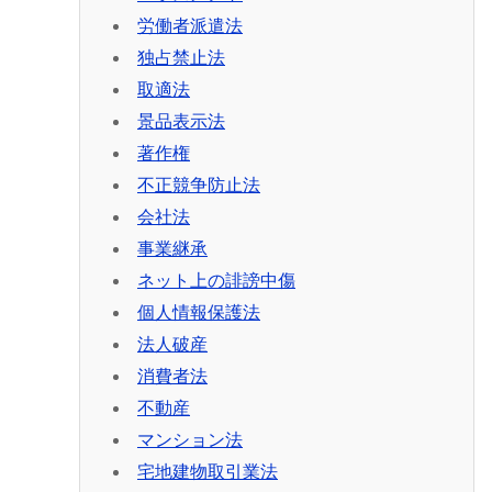
労働者派遣法
独占禁止法
取適法
景品表示法
著作権
不正競争防止法
会社法
事業継承
ネット上の誹謗中傷
個人情報保護法
法人破産
消費者法
不動産
マンション法
宅地建物取引業法