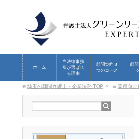
当法律事務
顧問契約３
顧問
ホーム
所が選ばれ
つのコース
る理由
埼玉の顧問弁護士・企業法務
TOP
業種向け