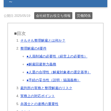
～
会社経営お役立ち情報
労働関係
公開日:2025/05/19
■目次
そもそも整理解雇とは何か？
整理解雇の4要件
●人員削減の必要性（経営上の必要性）
●解雇回避努力義務
●人選の合理性（解雇対象者の選定基準）
●手続の妥当性（説明・協議義務）
裁判所の実務と整理解雇のリスク
実務上の対応ポイント
弁護士との連携の重要性