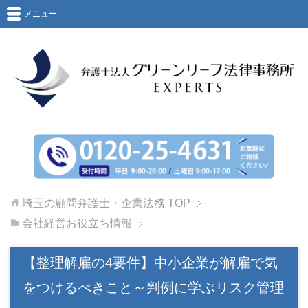
メニュー
埼玉の顧問弁護士・企業法務
TOP
会社経営お役立ち情報
【整理解雇の4要件】中小企業が解雇で気
をつけるべきこと～判例に学ぶリスク管理