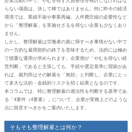
企業活動の中で、やむを得ず人員整理を検討しなければな
らない場面は、決して稀ではありません。特に昨今の経済
環境では、業績不振や事業再編、人件費圧縮の必要性など
から「整理解雇」を実施せざるを得ない企業も少なくあり
ません。
しかし、整理解雇は労働者の責に帰すべき事情がない中で
の一方的な雇用契約の終了を意味するため、法的には極め
て慎重な運用が求められます。企業側が「やむを得ない経
営判断」であると主張しても、手続や選定基準に瑕疵があ
れば、裁判所はその解雇を「無効」と判断し、企業にとっ
て多大な法的・金銭的リスクを招く結果となるのです。
本コラムでは、特に整理解雇の適法性を判断する基準であ
る「4要件（4要素）」について、企業が実務上どのような
点に留意すべきかをご案内いたします。
そもそも整理解雇とは何か？