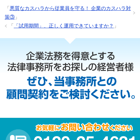
「
悪質なカスハラから従業員を守る！ 企業のカスハラ対
策③
」
「
「試用期間」、正しく運用できていますか？
」